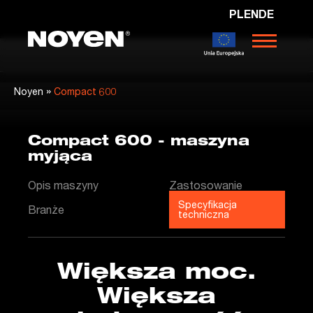
PL
EN
DE
Noyen
»
Noyen
Compact 600
Compact 600 - maszyna
myjąca
Opis maszyny
Zastosowanie
Specyfikacja
Branże
techniczna
Większa moc.
Większa