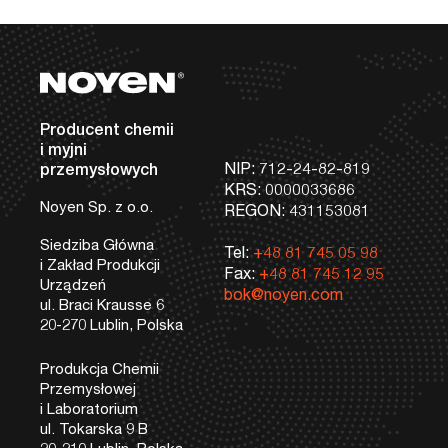
Stopka
Dane kontaktowe
Producent chemii
i myjni
NIP: 712-24-82-819
przemysłowych
KRS: 0000033686
Noyen Sp. z o.o.
REGON: 431153081
Siedziba Główna
Tel:
+48 81 745 05 98
i Zakład Produkcji
Fax:
+48 81 745 12 95
Urządzeń
bok@noyen.com
ul. Braci Krausse 6
20-270 Lublin, Polska
Produkcja Chemii
Przemysłowej
i Laboratorium
ul. Tokarska 9 B