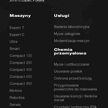
20-210 Lublin, Polska
Maszyny
Usługi
Badania laboratoryjne
Expert T
Mycie usługowe
Expert C
Modernizacja maszyn
Ultra
Smart
Chemia
przemysłowa
Compact 100
Compact 200
Mycie i odtłuszczanie
Compact 400
Usuwanie powłok
Compact 600
Ochrona przed korozją
Compact 800
Przygotowanie
powierzchni do malowania
Metrics
Usuwanie korozji i tlenków
Robotics
metali
Serwis
Czystość techniczna VDA