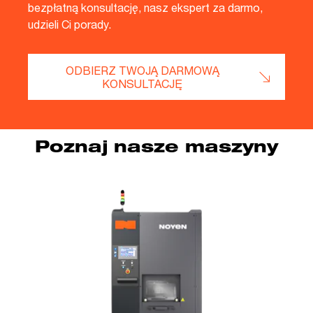
bezpłatną konsultację, nasz ekspert za darmo,
udzieli Ci porady.
ODBIERZ TWOJĄ DARMOWĄ
KONSULTACJĘ
Poznaj nasze maszyny