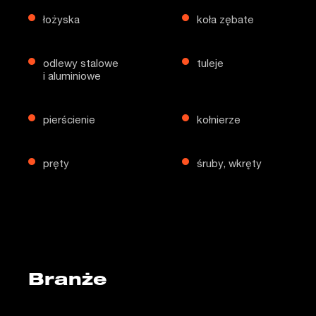
łożyska
koła zębate
odlewy stalowe
tuleje
i aluminiowe
pierścienie
kołnierze
pręty
śruby, wkręty
Branże