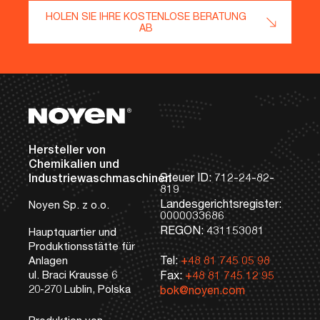
HOLEN SIE IHRE KOSTENLOSE BERATUNG
AB
Stopka
Dane kontaktowe
Hersteller von
Chemikalien und
Steuer ID: 712-24-82-
Industriewaschmaschinen
819
Landesgerichtsregister:
Noyen Sp. z o.o.
0000033686
REGON: 431153081
Hauptquartier und
Produktionsstätte für
Tel:
+48 81 745 05 98
Anlagen
ul. Braci Krausse 6
Fax:
+48 81 745 12 95
20-270 Lublin, Polska
bok@noyen.com
Produktion von