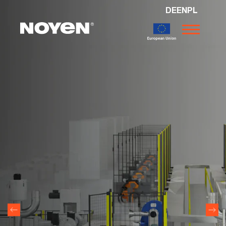
DE
EN
PL
Noyen