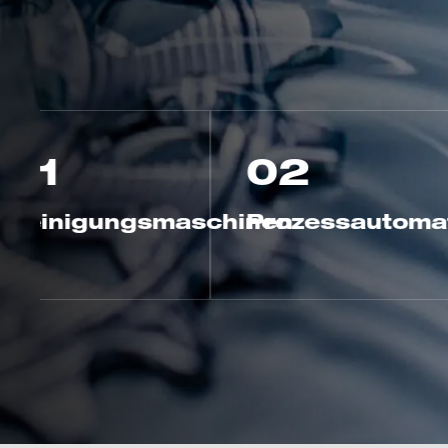
02
03
Prozessautomatisierung
maschinen
Industrie
ENTDECKEN SIE
LÖSUNGEN