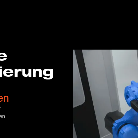
e
ierung
en
f
en