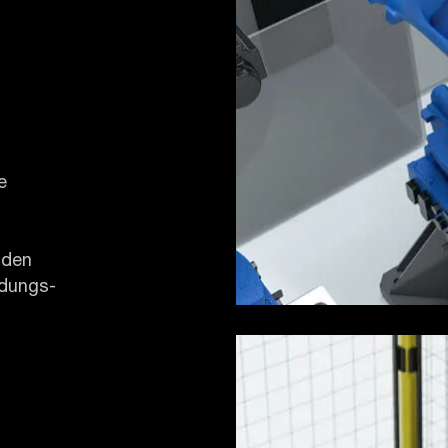
e
nden
adungs-