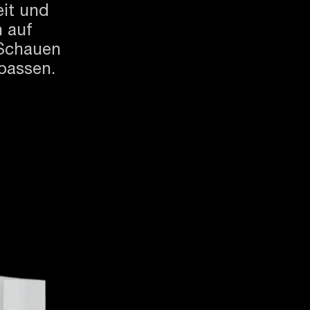
eit und
h auf
 Schauen
passen.