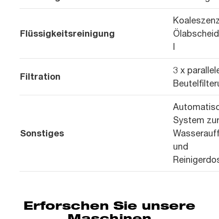
Koaleszen
Flüssigkeitsreinigung
Ölabscheid
l
3 x parallel
Filtration
Beutelfilte
Automatis
System zu
Sonstiges
Wasserauff
und
Reinigerdo
Erforschen Sie unsere