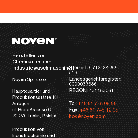
Stopka
Dane kontaktowe
Hersteller von
Chemikalien und
Steuer ID: 712-24-82-
Industriewaschmaschinen
819
Landesgerichtsregister:
Noyen Sp. z o.o.
0000033686
REGON: 431153081
Hauptquartier und
Produktionsstätte für
Tel:
+48 81 745 05 98
Anlagen
ul. Braci Krausse 6
Fax:
+48 81 745 12 95
20-270 Lublin, Polska
bok@noyen.com
Produktion von
Industriechemie und