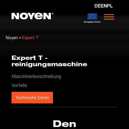
DE
EN
PL
Noyen
»
Noyen
Expert T
Expert T -
reinigungsmaschine
Maschinenbeschreibung
Vorteile
Technische Daten
Den