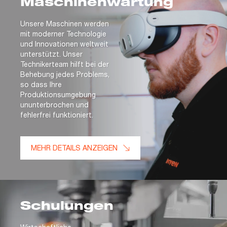
Maschinenwartung
Unsere Maschinen werden
mit moderner Technologie
und Innovationen weltweit
unterstützt. Unser
Technikerteam hilft bei der
Behebung jedes Problems,
so dass Ihre
Produktionsumgebung
ununterbrochen und
fehlerfrei funktioniert.
MEHR DETAILS ANZEIGEN
Schulungen