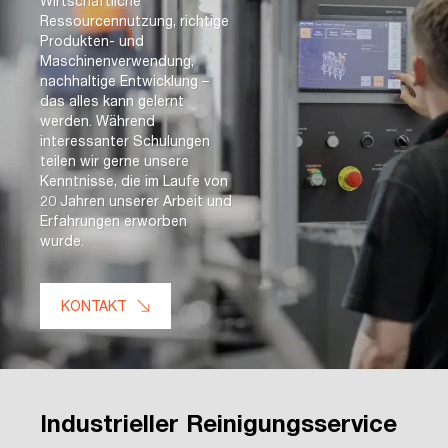
Wirtschaftliche
Ressourcennutzung, richtige
Produkten- und
Maschinenverwendung,
nachhaltige Entwicklung –
das alles kann gelernt
werden. Während
interessanter Schulungen
teilen wir gerne unsere
Kenntnisse, die im Laufe von
20 Jahren unserer Arbeit und
Erfahrungen erworben
wurde.
KONTAKT
Industrieller Reinigungsservice