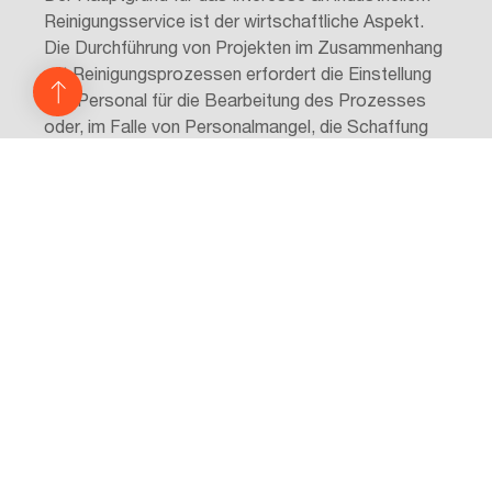
Reinigungsservice ist der wirtschaftliche Aspekt.
Die Durchführung von Projekten im Zusammenhang
mit Reinigungsprozessen erfordert die Einstellung
von Personal für die Bearbeitung des Prozesses
oder, im Falle von Personalmangel, die Schaffung
geeigneter Stellen. Das Outsourcing der
industriellen Reinigung ermöglicht es Ihnen, sich auf
die Aufgaben zu konzentrieren, die Ihr Unternehmen
und seine Mitarbeiter bisher erledigt haben, und den
Reinigungsprozess spezialisierten Fachleuten
anzuvertrauen, die den Prozess so planen und
durchführen, dass er den Bedürfnissen der
jeweiligen Produktion entspricht. Ein weiterer Vorteil
der Werkzeugreinigungsservice besteht darin, dass
keine Investitionen in neue Infrastrukturen, wie z.B.
Reinigungsanlagen, erforderlich sind und keine
Kosten für die Entwicklung der Logistik neuer
Prozesse im Unternehmen anfallen. So können Sie