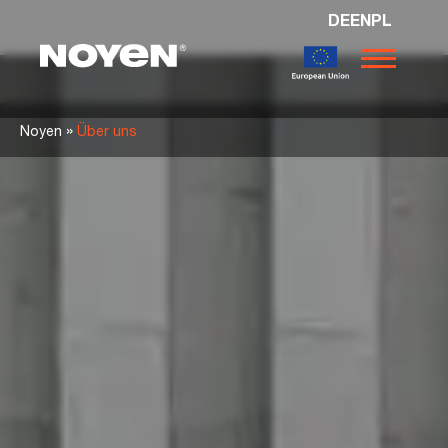
DE
EN
PL
Noyen
»
Noyen
Über uns