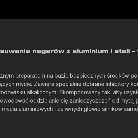
uwania nagarów z aluminium i stali –
icznym preparatem na bazie bezpiecznych środków p
cych mycie. Zawiera specjalnie dobrane inhibitory kor
środowisku alkalicznym. Skomponowany tak, aby uzyska
powodować oddzielanie się zanieczyszczeń od mytej p
 mycia aluminiowych i żeliwnych głowic silników sa