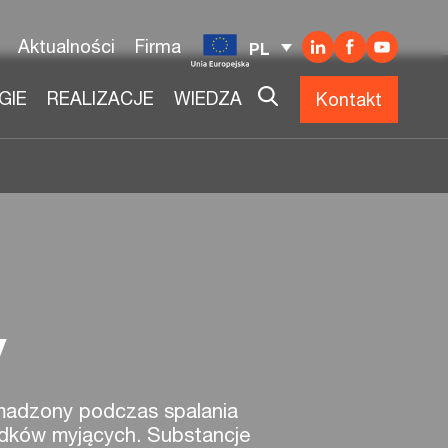
Aktualności
Firma
PL
GIE
REALIZACJE
WIEDZA
Kontakt
w
madzony podczas spalania
odków myjących. Substancje