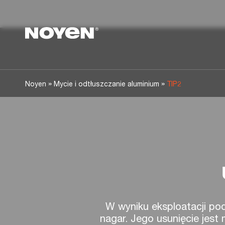
Noyen
»
»
Noyen
Mycie i odtłuszczanie aluminium
TIP2
W wyniku eksploatacji p
nagar. Jego usunięcie jes