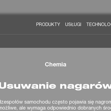
PRODUKTY
USŁUGI
TECHNOLO
Chemia
Usuwanie nagaró
odzespołów samochodu często pojawia się nagro
t możliwe, ale wymaga odpowiednio dobranych śr