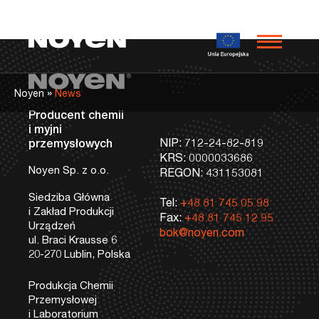
PL
EN
DE
Noyen
Stopka
Dane kontaktowe
»
Noyen
News
Producent chemii
i myjni
NIP: 712-24-82-819
przemysłowych
KRS: 0000033686
Noyen Sp. z o.o.
REGON: 431153081
Siedziba Główna
Tel:
+48 81 745 05 98
i Zakład Produkcji
Fax:
+48 81 745 12 95
Urządzeń
bok@noyen.com
ul. Braci Krausse 6
20-270 Lublin, Polska
Produkcja Chemii
Przemysłowej
i Laboratorium