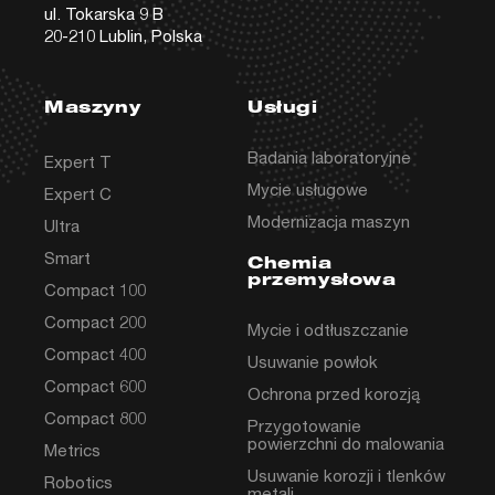
ul. Tokarska 9 B
20-210 Lublin, Polska
Maszyny
Usługi
Badania laboratoryjne
Expert T
Mycie usługowe
Expert C
Modernizacja maszyn
Ultra
Smart
Chemia
przemysłowa
Compact 100
Compact 200
Mycie i odtłuszczanie
Compact 400
Usuwanie powłok
Compact 600
Ochrona przed korozją
Compact 800
Przygotowanie
powierzchni do malowania
Metrics
Usuwanie korozji i tlenków
Robotics
metali