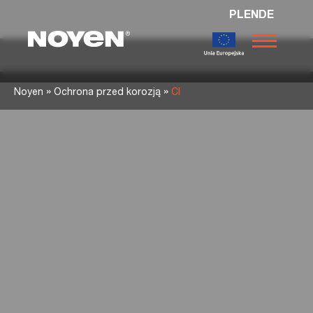
PL
EN
DE
Noyen
»
»
Noyen
Ochrona przed korozją
CI